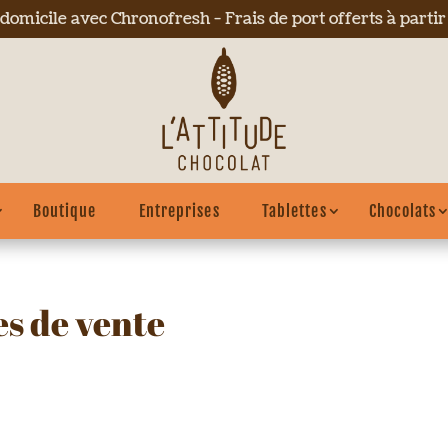
 domicile avec Chronofresh - Frais de port offerts à parti
Boutique
Entreprises
Tablettes
Chocolats
es de vente