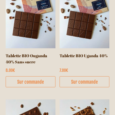
options
peuvent
être
choisies
sur
la
page
du
Tablette BIO Ouganda
Tablette BIO Uganda 40%
produit
40% Sans sucre
8.00
€
7.00
€
Sur commande
Sur commande