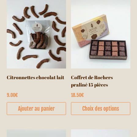
Citronnettes chocolat lait
Coffret de Rochers
praliné 15 pièces
9.00
€
18.50
€
Ce
Ajouter au panier
Choix des options
pr
a
pl
var