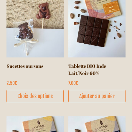
options
peuvent
être
choisies
sur
la
page
du
Sucettes oursons
Tablette BIO Inde
produit
Lait/Noir 60%
2.50
€
7.00
€
Ce
Choix des options
Ajouter au panier
produit
a
plusieurs
variations.
Les