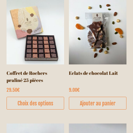
Le
op
pe
êt
cho
su
la
pa
du
Coffret de Rochers
Eclats de chocolat Lait
pr
praliné 25 pièces
29.50
€
9.00
€
Ce
Choix des options
Ajouter au panier
produit
a
plusieurs
variations.