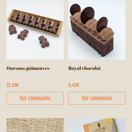
Oursons guimauves
Royal chocolat
12.50
€
5.40
€
Ce
Sur commande
Sur commande
produit
a
plusieurs
variations.
Les