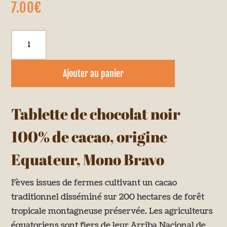
7.00
€
quantité
de
Tablette
Ajouter au panier
BIO
Equateur
100%
Tablette de chocolat noir
100% de cacao, origine
Equateur, Mono Bravo
Fèves issues de fermes cultivant un cacao
traditionnel disséminé sur 200 hectares de forêt
tropicale montagneuse préservée. Les agriculteurs
équatoriens sont fiers de leur Arriba Nacional de