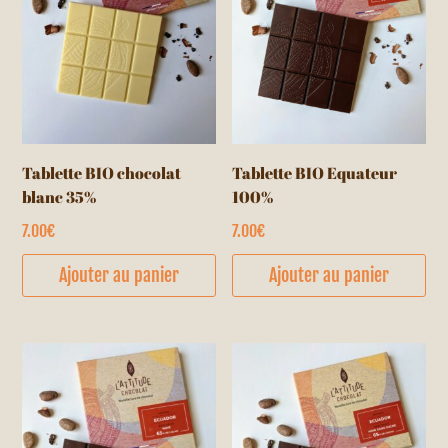
êt
cho
su
la
pa
du
Tablette BIO chocolat
Tablette BIO Equateur
pr
blanc 35%
100%
7.00
€
7.00
€
Ajouter au panier
Ajouter au panier