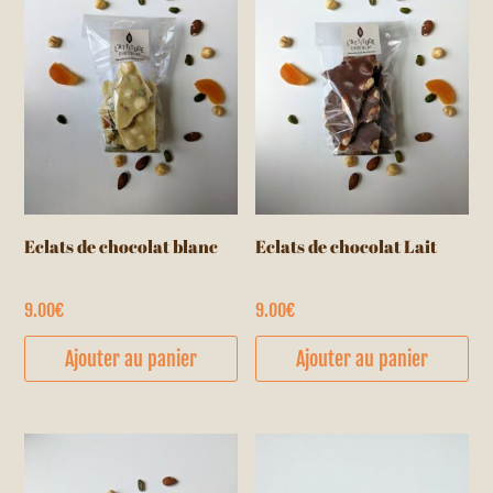
options
op
peuvent
pe
être
êt
choisies
cho
sur
su
la
la
page
pa
du
du
Eclats de chocolat blanc
Eclats de chocolat Lait
produit
pr
9.00
€
9.00
€
Ajouter au panier
Ajouter au panier