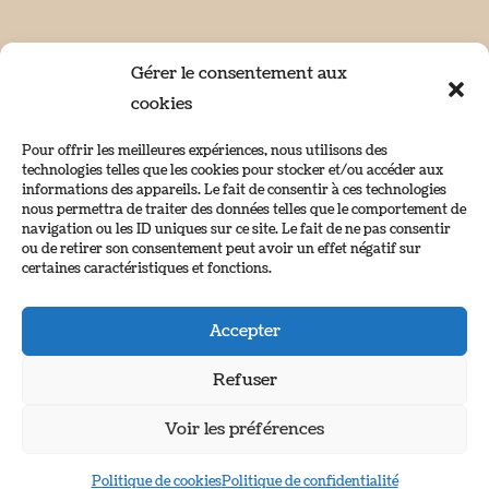
Gérer le consentement aux
cookies
Horaires d’ouverture
Pour offrir les meilleures expériences, nous utilisons des
technologies telles que les cookies pour stocker et/ou accéder aux
Ouvert du mardi au samedi de 9h30 à 19h
informations des appareils. Le fait de consentir à ces technologies
Fermé le dimanche et le lundi
nous permettra de traiter des données telles que le comportement de
navigation ou les ID uniques sur ce site. Le fait de ne pas consentir
ou de retirer son consentement peut avoir un effet négatif sur
certaines caractéristiques et fonctions.
Accepter
©2022 www.lattitudechocolat.com – Site réalisé par
Refuser
l’agence web
informatiques.com
–
Agence digitale
Voir les préférences
Monaco
Politique de cookies
Politique de confidentialité