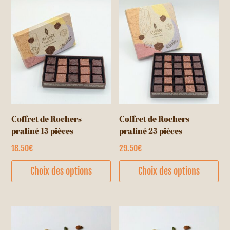
Coffret de Rochers
Coffret de Rochers
praliné 15 pièces
praliné 25 pièces
18.50
€
29.50
€
Ce
Ce
Choix des options
Choix des options
produit
pr
a
a
plusieurs
pl
variations.
var
Les
Le