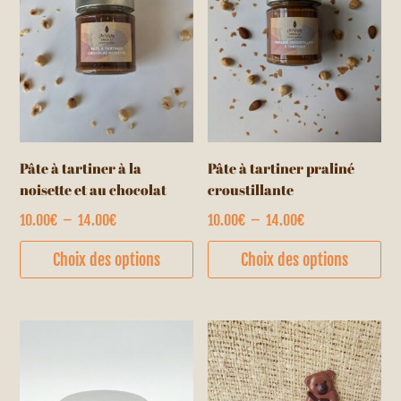
pe
êt
cho
su
la
pa
du
Pâte à tartiner à la
Pâte à tartiner praliné
pr
noisette et au chocolat
croustillante
Plage
Plage
10.00
€
–
14.00
€
10.00
€
–
14.00
€
Ce
Ce
de
de
Choix des options
Choix des options
produit
pr
prix :
prix :
a
a
10.00€
10.00€
plusieurs
pl
à
à
variations.
var
14.00€
14.00€
Les
Le
options
op