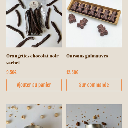
Orangettes chocolat noir
Oursons guimauves
sachet
9.50
€
12.50
€
Ce
Ajouter au panier
Sur commande
pr
a
pl
var
Le
op