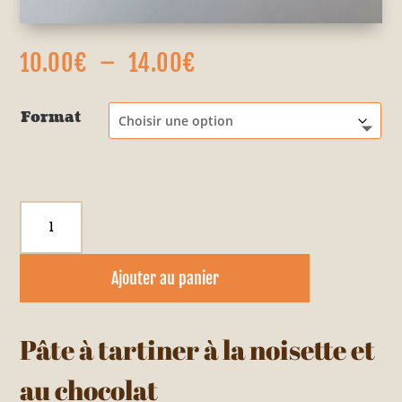
Plage
10.00
€
–
14.00
€
de
prix :
Format
10.00€
à
14.00€
quantité
de
Pâte
Ajouter au panier
à
tartiner
à
Pâte à tartiner à la noisette et
la
au chocolat
noisette